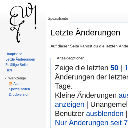
Spezialseite
Letzte Änderungen
Wechseln zu:
Navigation
,
Suche
Auf dieser Seite kannst du die letzten Än
Hauptseite
Anzeigeoptionen
Letzte Änderungen
Zufällige Seite
Zeige die letzten
50
|
Hilfe
Änderungen der letzt
Werkzeuge
Tage.
Atom
Spezialseiten
Kleine Änderungen
au
Druckversion
anzeigen
| Unangemel
Benutzer
ausblenden
|
Nur Änderungen seit 7