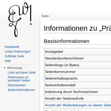
Seite
Informationen zu „Pr
Wechseln zu:
Navigation
,
Suche
Basisinformationen
Hauptseite
Anzeigetitel
Letzte Änderungen
Zufällige Seite
Standardsortierschlüssel
Hilfe
Seitenlänge (in Bytes)
Werkzeuge
Seitenkennnummer
Links auf diese Seite
Änderungen an
Seiteninhaltssprache
verlinkten Seiten
Seiteninhaltsmodell
Spezialseiten
Seiteninformationen
Indizierung durch Suchmaschinen
Anzahl der Seitenaufrufe
Anzahl der Weiterleitungen zu dieser Seit