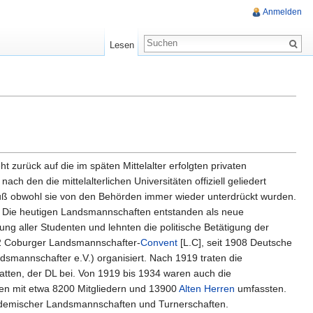
Anmelden
Lesen
 zurück auf die im späten Mittelalter erfolgten privaten
ch den die mittelalterlichen Universitäten offiziell geliedert
uß obwohl sie von den Behörden immer wieder unterdrückt wurden.
s. Die heutigen Landsmannschaften entstanden als neue
ung aller Studenten und lehnten die politische Betätigung der
72 Coburger Landsmannschafter-
Convent
[L.C], seit 1908 Deutsche
mannschafter e.V.) organisiert. Nach 1919 traten die
tten, der DL bei. Von 1919 bis 1934 waren auch die
en mit etwa 8200 Mitgliedern und 13900
Alten Herren
umfassten.
emischer Landsmannschaften und Turnerschaften.