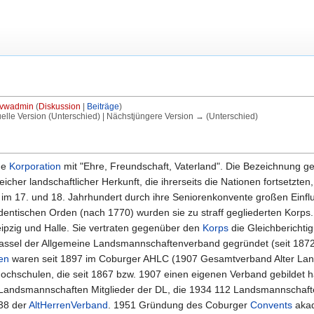
vwadmin
(
Diskussion
|
Beiträge
)
uelle Version (Unterschied) | Nächstjüngere Version → (Unterschied)
he
Korporation
mit "Ehre, Freundschaft, Vaterland". Die Bezeichnung geht
r landschaftlicher Herkunft, die ihrerseits die Nationen fortsetzten, na
im 17. und 18. Jahrhundert durch ihre Seniorenkonvente großen Einfl
dentischen Orden (nach 1770) wurden sie zu straff gegliederten Korp
ipzig und Halle. Sie vertraten gegenüber den
Korps
die Gleichberichtig
assel der Allgemeine Landsmannschaftenverband gegründet (seit 18
en
waren seit 1897 im Coburger AHLC (1907 Gesamtverband Alter Lands
hschulen, die seit 1867 bzw. 1907 einen eigenen Verband gebildet ha
Landsmannschaften Mitglieder der DL, die 1934 112 Landsmannschaft
938 der
AltHerrenVerband
. 1951 Gründung des Coburger
Convents
akad