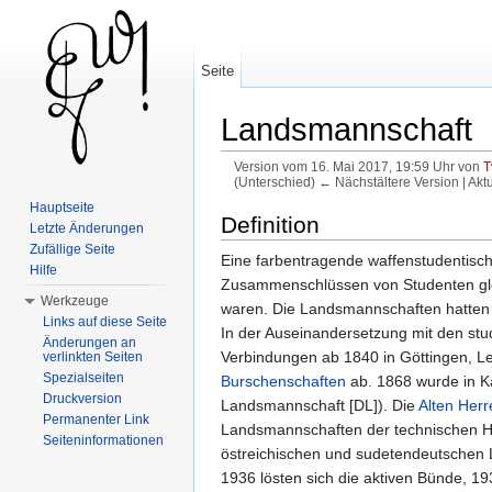
Seite
Landsmannschaft
Version vom 16. Mai 2017, 19:59 Uhr von
T
(Unterschied) ← Nächstältere Version | Akt
Wechseln zu:
Navigation
,
Suche
Hauptseite
Definition
Letzte Änderungen
Zufällige Seite
Eine farbentragende waffenstudentisc
Hilfe
Zusammenschlüssen von Studenten gleiche
Werkzeuge
waren. Die Landsmannschaften hatten 
Links auf diese Seite
In der Auseinandersetzung mit den stu
Änderungen an
Verbindungen ab 1840 in Göttingen, Le
verlinkten Seiten
Spezialseiten
Burschenschaften
ab. 1868 wurde in K
Druckversion
Landsmannschaft [DL]). Die
Alten Herr
Permanenter Link
Landsmannschaften der technischen Hoc
Seiteninformationen
östreichischen und sudetendeutschen 
1936 lösten sich die aktiven Bünde, 1