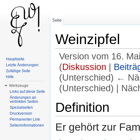
Seite
Weinzipfel
Version vom 16. Ma
Hauptseite
(
Diskussion
|
Beiträ
Letzte Änderungen
Zufällige Seite
(Unterschied) ← Näc
Hilfe
(Unterschied) | Näc
Werkzeuge
Links auf diese Seite
Wechseln zu:
Navigation
,
Suche
Änderungen an
verlinkten Seiten
Definition
Spezialseiten
Druckversion
Permanenter Link
Er gehört zur Fam
Seiteninformationen