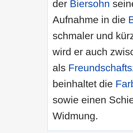
der
Biersohn
sei
Aufnahme in die
B
schmaler und kürz
wird er auch zwi
als
Freundschaftsz
beinhaltet die
Far
sowie einen Schi
Widmung.