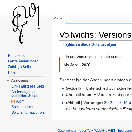
Seite
Vollwichs: Version
Logbücher dieser Seite anzeigen
Wechseln zu:
Navigation
,
Suche
Hauptseite
In der Versionsgeschichte suchen
Letzte Änderungen
bis Jahr:
Zufällige Seite
Hilfe
Zur Anzeige der Änderungen einfach di
Werkzeuge
Links auf diese Seite
(Aktuell) = Unterschied zur aktuell
Änderungen an
Uhrzeit/Datum = Version zu dieser
verlinkten Seiten
Atom
(Aktuell | Vorherige)
20:22, 16. Mai
Spezialseiten
ein besonderes studentisches Fes
Seiteninformationen
Datenschutz
Über T. V. Widukind WIKI
Impress