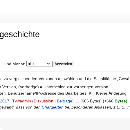
sgeschichte
und Monat:
e zu vergleichenden Versionen auswählen und die Schaltfläche „Gewähl
en Version, (Vorherige) = Unterschied zur vorherigen Version
 Zeit, Benutzername/IP-Adresse des Bearbeiters, K = Kleine Änderung
 2017
‎
Tvwadmin
(
Diskussion
|
Beiträge
)
‎
. .
(666 Bytes)
(+666 Bytes)
‎
.
tgewand, dass von den
Chargierten
bei besonderen Anlässen, z.B. S…“
um