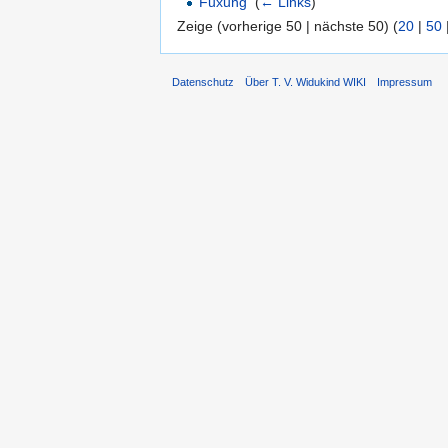
Fuxung
‎
(
← Links
)
Zeige (vorherige 50 | nächste 50) (
20
|
50
Datenschutz
Über T. V. Widukind WIKI
Impressum