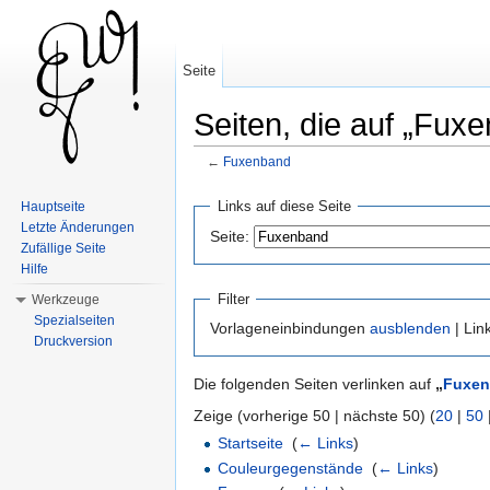
Seite
Seiten, die auf „Fux
←
Fuxenband
Wechseln zu:
Navigation
,
Suche
Links auf diese Seite
Hauptseite
Letzte Änderungen
Seite:
Zufällige Seite
Hilfe
Filter
Werkzeuge
Spezialseiten
Vorlageneinbindungen
ausblenden
| Lin
Druckversion
Die folgenden Seiten verlinken auf
„
Fuxe
Zeige (vorherige 50 | nächste 50) (
20
|
50
Startseite
‎
(
← Links
)
Couleurgegenstände
‎
(
← Links
)