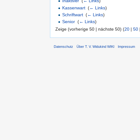
Inaktiver
‎
(
← Links
)
Kassenwart
‎
(
← Links
)
Schriftwart
‎
(
← Links
)
Senior
‎
(
← Links
)
Zeige (vorherige 50 | nächste 50) (
20
|
50
Datenschutz
Über T. V. Widukind WIKI
Impressum