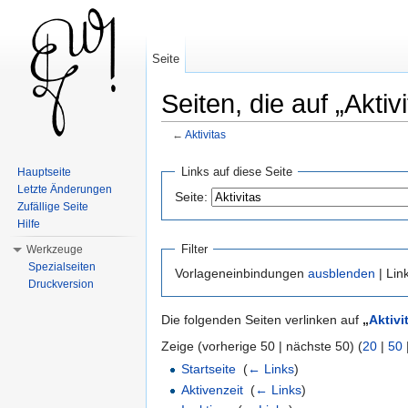
Seite
Seiten, die auf „Aktiv
←
Aktivitas
Wechseln zu:
Navigation
,
Suche
Links auf diese Seite
Hauptseite
Letzte Änderungen
Seite:
Zufällige Seite
Hilfe
Filter
Werkzeuge
Spezialseiten
Vorlageneinbindungen
ausblenden
| Lin
Druckversion
Die folgenden Seiten verlinken auf
„
Aktivi
Zeige (vorherige 50 | nächste 50) (
20
|
50
Startseite
‎
(
← Links
)
Aktivenzeit
‎
(
← Links
)