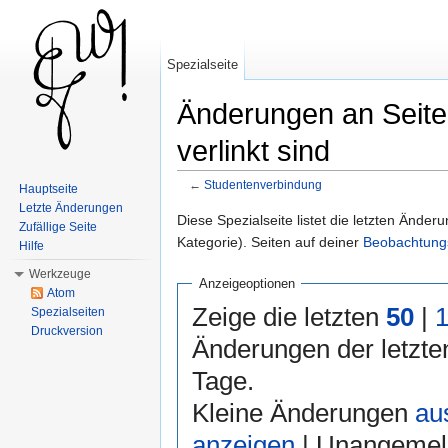
Spezialseite
Änderungen an Seite
verlinkt sind
←
Studentenverbindung
Hauptseite
Wechseln zu:
Navigation
,
Suche
Letzte Änderungen
Diese Spezialseite listet die letzten Änder
Zufällige Seite
Kategorie). Seiten auf deiner
Beobachtungs
Hilfe
Werkzeuge
Anzeigeoptionen
Atom
Zeige die letzten
50
|
Spezialseiten
Druckversion
Änderungen der letzt
Tage.
Kleine Änderungen
au
anzeigen
| Unangemel