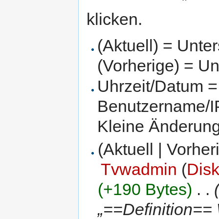
klicken.
(Aktuell) = Unte
(Vorherige) = Un
Uhrzeit/Datum = 
Benutzername/IP
Kleine Änderun
(Aktuell | Vorher
Tvwadmin
(
Dis
(+190 Bytes)
‎
. .
„==Definition== 