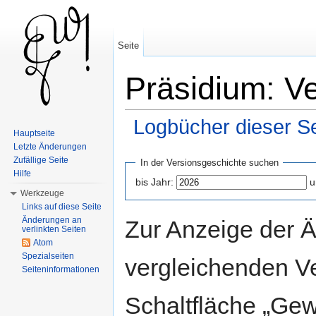
Seite
Präsidium: V
Logbücher dieser Se
Hauptseite
Wechseln zu:
Navigation
,
Suche
Letzte Änderungen
Zufällige Seite
In der Versionsgeschichte suchen
Hilfe
bis Jahr:
u
Werkzeuge
Links auf diese Seite
Änderungen an
Zur Anzeige der 
verlinkten Seiten
Atom
Spezialseiten
vergleichenden V
Seiteninformationen
Schaltfläche „Gew