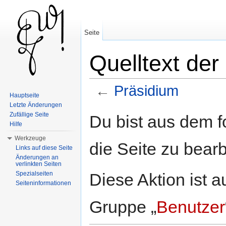
Seite
Quelltext der
←
Präsidium
Hauptseite
Wechseln zu:
Navigation
,
Suche
Letzte Änderungen
Zufällige Seite
Du bist aus dem f
Hilfe
Werkzeuge
die Seite zu bearb
Links auf diese Seite
Änderungen an
verlinkten Seiten
Diese Aktion ist a
Spezialseiten
Seiteninformationen
Gruppe „
Benutzer