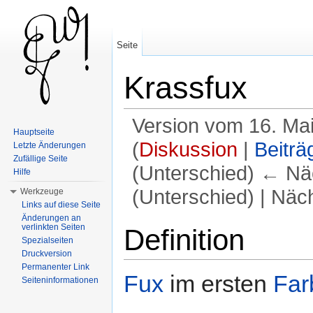
Seite
Krassfux
Version vom 16. Ma
Hauptseite
(
Diskussion
|
Beiträ
Letzte Änderungen
Zufällige Seite
(Unterschied) ← Näc
Hilfe
(Unterschied) | Näc
Werkzeuge
Links auf diese Seite
Wechseln zu:
Navigation
,
Suche
Änderungen an
verlinkten Seiten
Definition
Spezialseiten
Druckversion
Permanenter Link
Fux
im ersten
Far
Seiteninformationen