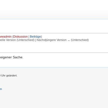
vwadmin
(
Diskussion
|
Beiträge
)
uelle Version (Unterschied) | Nächstjüngere Version → (Unterschied)
 eigener Sache.
0 Uhr geändert.
um