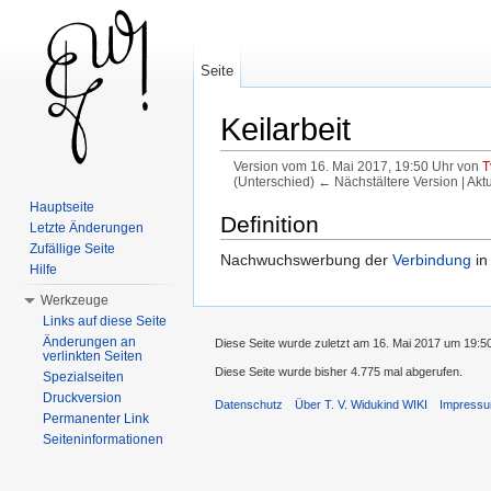
Seite
Keilarbeit
Version vom 16. Mai 2017, 19:50 Uhr von
T
(Unterschied) ← Nächstältere Version | Akt
Wechseln zu:
Navigation
,
Suche
Hauptseite
Definition
Letzte Änderungen
Zufällige Seite
Nachwuchswerbung der
Verbindung
in
Hilfe
Werkzeuge
Links auf diese Seite
Änderungen an
Diese Seite wurde zuletzt am 16. Mai 2017 um 19:5
verlinkten Seiten
Diese Seite wurde bisher 4.775 mal abgerufen.
Spezialseiten
Druckversion
Datenschutz
Über T. V. Widukind WIKI
Impress
Permanenter Link
Seiteninformationen