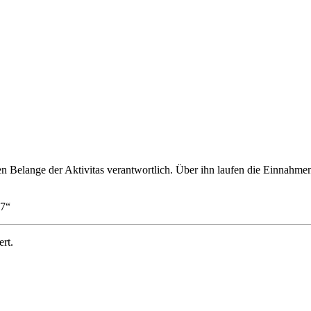
len Belange der
Aktivitas
verantwortlich. Über ihn laufen die Einnahm
97
“
rt.