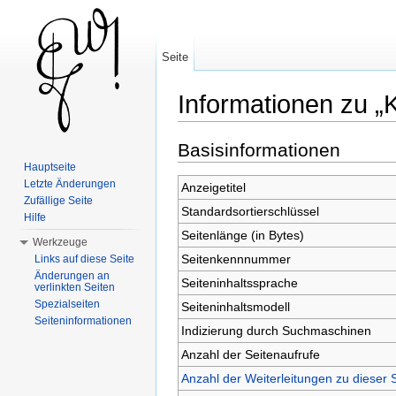
Seite
Informationen zu „
Wechseln zu:
Navigation
,
Suche
Basisinformationen
Hauptseite
Letzte Änderungen
Anzeigetitel
Zufällige Seite
Standardsortierschlüssel
Hilfe
Seitenlänge (in Bytes)
Werkzeuge
Seitenkennnummer
Links auf diese Seite
Änderungen an
Seiteninhaltssprache
verlinkten Seiten
Spezialseiten
Seiteninhaltsmodell
Seiteninformationen
Indizierung durch Suchmaschinen
Anzahl der Seitenaufrufe
Anzahl der Weiterleitungen zu dieser 