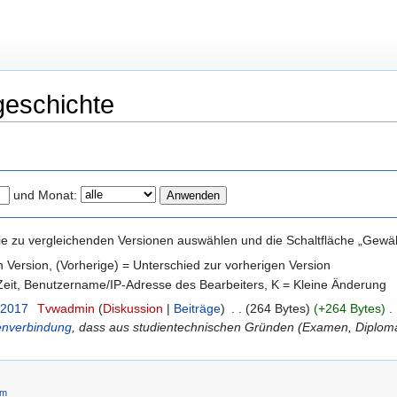
geschichte
und Monat:
e zu vergleichenden Versionen auswählen und die Schaltfläche „Gewähl
en Version, (Vorherige) = Unterschied zur vorherigen Version
 Zeit, Benutzername/IP-Adresse des Bearbeiters, K = Kleine Änderung
 2017
‎
Tvwadmin
(
Diskussion
|
Beiträge
)
‎
. .
(264 Bytes)
(+264 Bytes)
‎
. 
enverbindung
, dass aus studientechnischen Gründen (Examen, Diplom
um