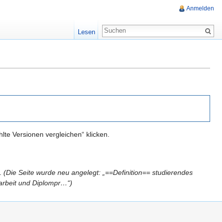
Anmelden
Lesen
te Versionen vergleichen“ klicken.
.
(Die Seite wurde neu angelegt: „==Definition== studierendes
arbeit und Diplompr…“)