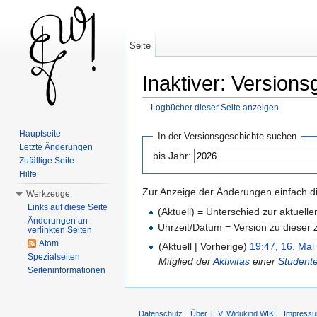
Seite
Inaktiver: Versions
Logbücher dieser Seite anzeigen
Wechseln zu:
Navigation
,
Suche
Hauptseite
In der Versionsgeschichte suchen
Letzte Änderungen
bis Jahr:
Zufällige Seite
Hilfe
Zur Anzeige der Änderungen einfach di
Werkzeuge
Links auf diese Seite
(Aktuell) = Unterschied zur aktuell
Änderungen an
Uhrzeit/Datum = Version zu dieser
verlinkten Seiten
Atom
(Aktuell | Vorherige)
19:47, 16. Mai
Spezialseiten
Mitglied der
Aktivitas
einer
Student
Seiteninformationen
Datenschutz
Über T. V. Widukind WIKI
Impress