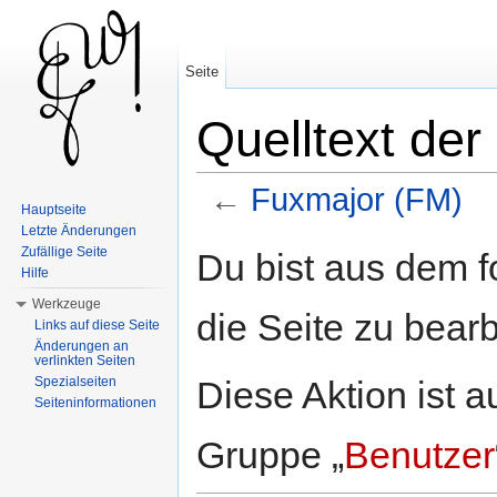
Seite
Quelltext der
←
Fuxmajor (FM)
Hauptseite
Wechseln zu:
Navigation
,
Suche
Letzte Änderungen
Zufällige Seite
Du bist aus dem f
Hilfe
Werkzeuge
die Seite zu bearb
Links auf diese Seite
Änderungen an
verlinkten Seiten
Diese Aktion ist a
Spezialseiten
Seiteninformationen
Gruppe „
Benutzer