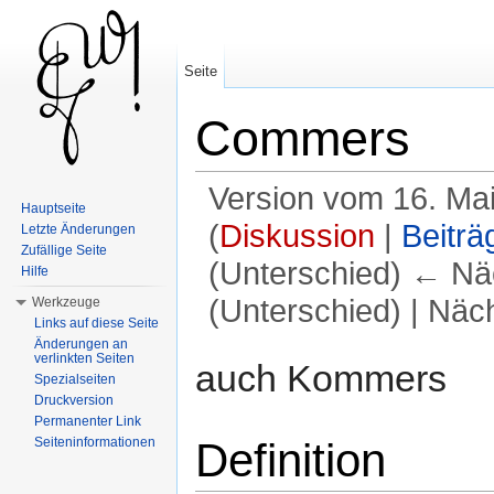
Seite
Commers
Version vom 16. Ma
Hauptseite
(
Diskussion
|
Beiträ
Letzte Änderungen
Zufällige Seite
(Unterschied) ← Näc
Hilfe
(Unterschied) | Näc
Werkzeuge
Links auf diese Seite
Wechseln zu:
Navigation
,
Suche
Änderungen an
verlinkten Seiten
auch Kommers
Spezialseiten
Druckversion
Permanenter Link
Definition
Seiteninformationen