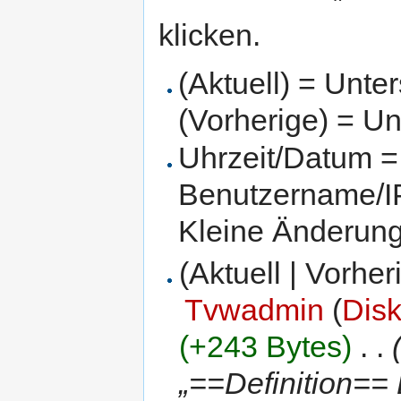
klicken.
(Aktuell) = Unte
(Vorherige) = Un
Uhrzeit/Datum = 
Benutzername/IP
Kleine Änderun
(Aktuell | Vorher
Tvwadmin
(
Dis
(+243 Bytes)
‎
. .
„==Definition==