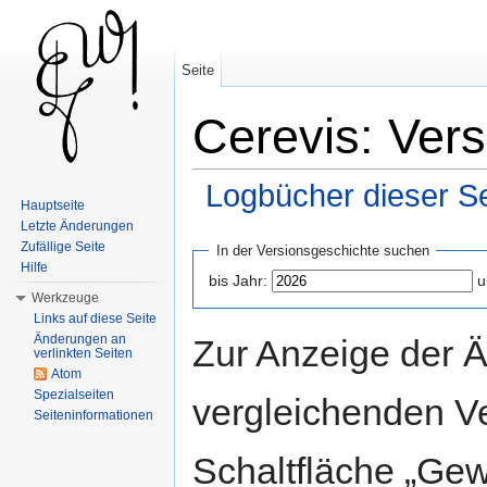
Seite
Cerevis: Ver
Logbücher dieser Se
Hauptseite
Wechseln zu:
Navigation
,
Suche
Letzte Änderungen
Zufällige Seite
In der Versionsgeschichte suchen
Hilfe
bis Jahr:
u
Werkzeuge
Links auf diese Seite
Änderungen an
Zur Anzeige der 
verlinkten Seiten
Atom
Spezialseiten
vergleichenden V
Seiteninformationen
Schaltfläche „Gew