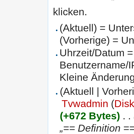
klicken.
(Aktuell) = Unte
(Vorherige) = Un
Uhrzeit/Datum = 
Benutzername/IP
Kleine Änderun
(Aktuell | Vorher
Tvwadmin
(
Dis
(+672 Bytes)
‎
. .
„== Definition =