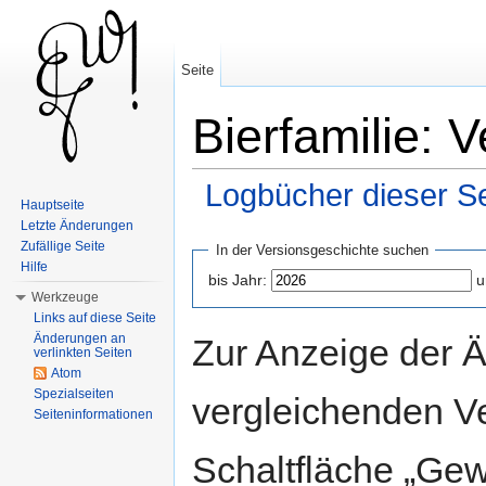
Seite
Bierfamilie: 
Logbücher dieser Se
Hauptseite
Wechseln zu:
Navigation
,
Suche
Letzte Änderungen
Zufällige Seite
In der Versionsgeschichte suchen
Hilfe
bis Jahr:
u
Werkzeuge
Links auf diese Seite
Änderungen an
Zur Anzeige der 
verlinkten Seiten
Atom
Spezialseiten
vergleichenden V
Seiteninformationen
Schaltfläche „Gew